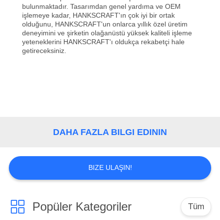
KONTROL
bulunmaktadır. Tasarımdan genel yardıma ve OEM
işlemeye kadar, HANKSCRAFT'ın çok iyi bir ortak
olduğunu, HANKSCRAFT'un onlarca yıllık özel üretim
BIZE
deneyimini ve şirketin olağanüstü yüksek kaliteli işleme
yeteneklerini HANKSCRAFT'ı oldukça rekabetçi hale
ULAŞIN
getireceksiniz.
BIR
TEKLIF
ISTEĞI
DAHA FAZLA BILGI EDININ
BIZE ULAŞIN!
Popüler Kategoriler
Tüm