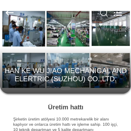
Hizmetleri
Tedarikçi.
Copyright
©
2020
-
2024
plastic-
EV
moldingservices.com.
All
Rights
Reserved.
ÜRÜN:%
S
HAN KE WU JIAO MECHANIGAL AND
HAKKIMIZDA
ELERTRIC (SUZHOU) CO.,LTD.
FABRIKA
TURU
Üretim hattı
Şirketin üretim atölyesi 10.000 metrekarelik bir alanı
KALITE
kaplıyor ve onlarca üretim hattı ve işleme sahip. 100 işçi,
10 teknik departman ve 5 kalite departmanı