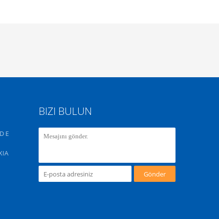
BIZI BULUN
D E
XIA
Gönder