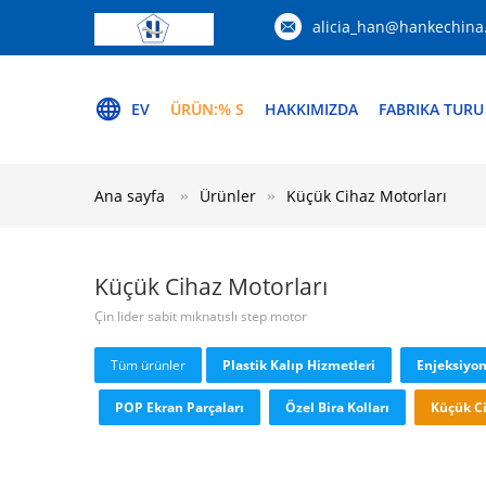
alicia_han@hankechina
EV
ÜRÜN:% S
HAKKIMIZDA
FABRIKA TURU
Ana sayfa
Ürünler
Küçük Cihaz Motorları
Küçük Cihaz Motorları
Çin lider sabit mıknatıslı step motor
Tüm ürünler
Plastik Kalıp Hizmetleri
Enjeksiyon
POP Ekran Parçaları
Özel Bira Kolları
Küçük Ci