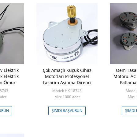
v Elektrik
Çok Amaçlı Küçük Cihaz
Oem Tasar
k Elektrik
Motorları Profesyonel
Motoru, AC
un Ömür
Tasarım Aşınma Direnci
Patlama
18743
Model: HK-18743
Model
adet
Min: 1000 adet
Min: 
VURUN
ŞIMDI BAŞVURUN
ŞIMDI