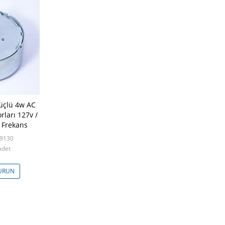
Güçlü 4w AC
ları 127v /
 Frekans
49130
adet
VURUN