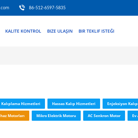
.com
86-512-6597-5835
KALITE KONTROL
BIZE ULAŞIN
BIR TEKLIF ISTEĞI
 Kalıplama Hizmetleri
Hassas Kalıp Hizmetleri
Enjeksiyon Kalı
haz Motorları
Mikro Elektrik Motoru
AC Senkron Motor
Ev 