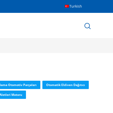
Turkish
plama Otomotiv Parçaları
Otomatik Eldiven Dağıtıcı
Aletleri Motoru