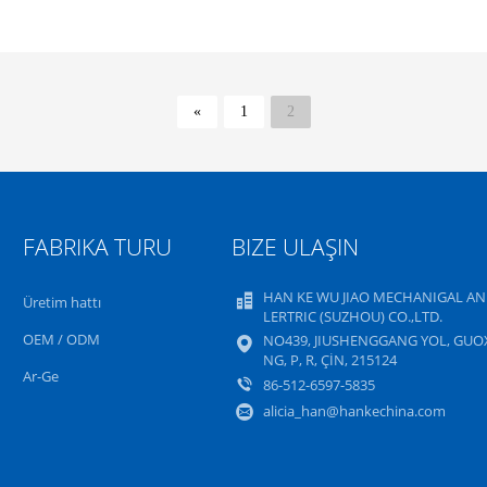
«
1
2
FABRIKA TURU
BIZE ULAŞIN
HAN KE WU JIAO MECHANIGAL AN
Üretim hattı
LERTRIC (SUZHOU) CO.,LTD.
OEM / ODM
NO439, JIUSHENGGANG YOL, GUO
NG, P, R, ÇİN, 215124
Ar-Ge
86-512-6597-5835
alicia_han@hankechina.com