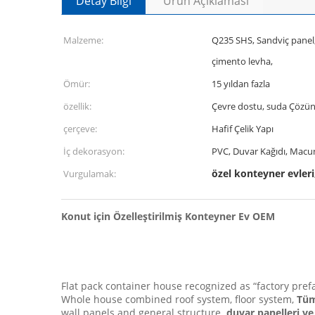
Detay Bilgi
Ürün Açıklaması
Malzeme:
Q235 SHS, Sandviç panel,
çimento levha,
Ömür:
15 yıldan fazla
özellik:
Çevre dostu, suda Çözün
çerçeve:
Hafif Çelik Yapı
İç dekorasyon:
PVC, Duvar Kağıdı, Macu
özel konteyner evleri
Vurgulamak:
Konut için Özelleştirilmiş Konteyner Ev OEM
Flat pack container house recognized as “factory prefab
Whole house combined roof system, floor system,
Tüm
wall panels and general structure.
duvar panelleri ve