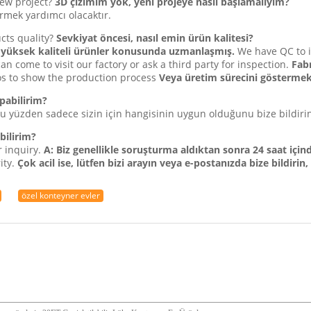
new project?
3D çizimim yok, yeni projeye nasıl başlamalıyım?
irmek yardımcı olacaktır.
cts quality?
Sevkiyat öncesi, nasıl emin ürün kalitesi?
z yüksek kaliteli ürünler konusunda uzmanlaşmış.
We have QC to 
an come to visit our factory or ask a third party for inspection.
Fabr
s to show the production process
Veya üretim sürecini göstermek 
pabilirim?
, bu yüzden sadece sizin için hangisinin uygun olduğunu bize bildiri
bilirim?
 inquiry.
A: Biz genellikle soruşturma aldıktan sonra 24 saat içinde
ity.
Çok acil ise, lütfen bizi arayın veya e-postanızda bize bildiri
özel konteyner evler