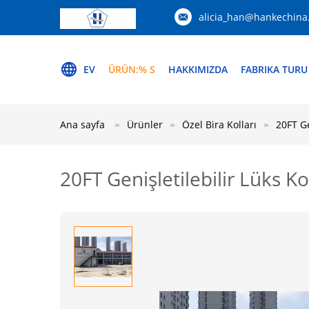
alicia_han@hankechina
EV
ÜRÜN:% S
HAKKIMIZDA
FABRIKA TURU
Ana sayfa
Ürünler
Özel Bira Kolları
20FT Ge
20FT Genişletilebilir Lüks K