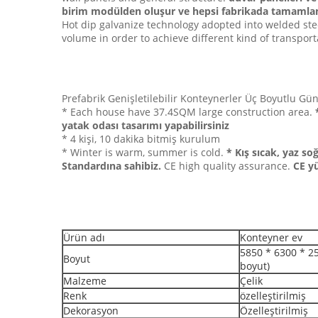
birim modülden oluşur ve hepsi fabrikada tamamlan
Hot dip galvanize technology adopted into welded stee
volume in order to achieve different kind of transport
Prefabrik Genişletilebilir Konteynerler Üç Boyutlu Gü
* Each house have 37.4SQM large construction area.
yatak odası tasarımı yapabilirsiniz
* 4 kişi, 10 dakika bitmiş kurulum
* Winter is warm, summer is cold.
* Kış sıcak, yaz so
Standardına sahibiz.
CE high quality assurance.
CE y
Ürün adı
Konteyner ev
5850 * 6300 * 25
Boyut
boyut)
Malzeme
Çelik
Renk
özelleştirilmiş
Dekorasyon
Özelleştirilmiş