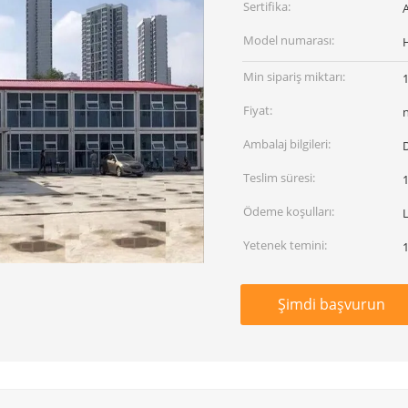
Sertifika:
Model numarası:
Min sipariş miktarı:
Fiyat:
Ambalaj bilgileri:
D
Teslim süresi:
Ödeme koşulları:
L
Yetenek temini:
1
Şimdi başvurun