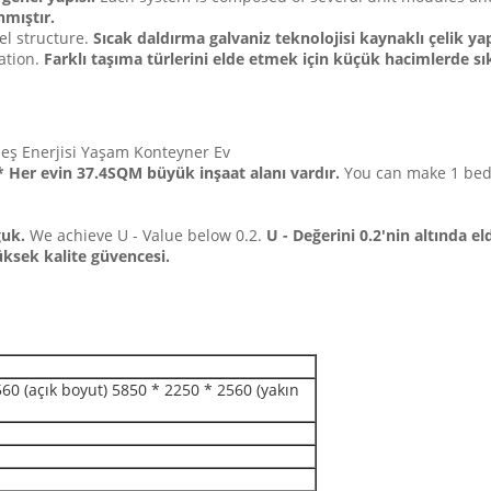
mıştır.
l structure.
Sıcak daldırma galvaniz teknolojisi kaynaklı çelik ya
ation.
Farklı taşıma türlerini elde etmek için küçük hacimlerde sıkış
neş Enerjisi Yaşam Konteyner Ev
* Her evin 37.4SQM büyük inşaat alanı vardır.
You can make 1 be
ğuk.
We achieve U - Value below 0.2.
U - Değerini 0.2'nin altında el
üksek kalite güvencesi.
60 (açık boyut) 5850 * 2250 * 2560 (yakın