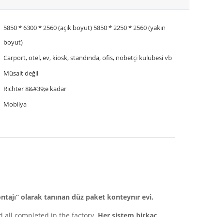
5850 * 6300 * 2560 (açık boyut) 5850 * 2250 * 2560 (yakın
boyut)
Carport, otel, ev, kiosk, standında, ofis, nöbetçi kulübesi vb
Müsait değil
Richter 8&#39;e kadar
Mobilya
tajı” olarak tanınan düz paket konteynır evi.
all completed in the factory.
Her sistem birkaç