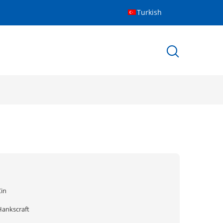
Turkish
Çin
Hankscraft