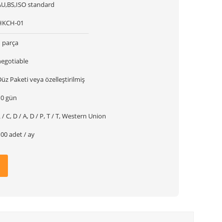
AU,BS,ISO standard
HKCH-01
1 parça
negotiable
üz Paketi veya özelleştirilmiş
10 gün
 / C, D / A, D / P, T / T, Western Union
00 adet / ay