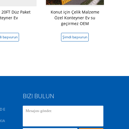
r 20FT Düz Paket
Konut için Çelik Malzeme
Ticari için
teyner Ev
Özel Konteyner Ev su
Modüler Pre
geçirmez OEM
i başvurun
Şimdi başvurun
Şimd
BIZI BULUN
D E
XIA