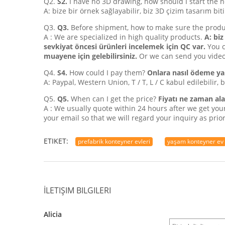
Q2.
S2.
I have no 3D drawing, how should I start the 
A: bize bir örnek sağlayabilir, biz 3D çizim tasarım bit
Q3.
Q3.
Before shipment, how to make sure the produ
A : We are specialized in high quality products.
A: bi
sevkiyat öncesi ürünleri incelemek için QC var.
You c
muayene için gelebilirsiniz.
Or we can send you video
Q4.
S4.
How could I pay them?
Onlara nasıl ödeme ya
A: Paypal, Western Union, T / T, L / C kabul edilebilir
Q5.
Q5.
When can I get the price?
Fiyatı ne zaman ala
A : We usually quote within 24 hours after we get your
your email so that we will regard your inquiry as prior
ETIKET:
prefabrik konteyner evleri
yaşam konteyner ev
İLETIŞIM BILGILERI
Alicia