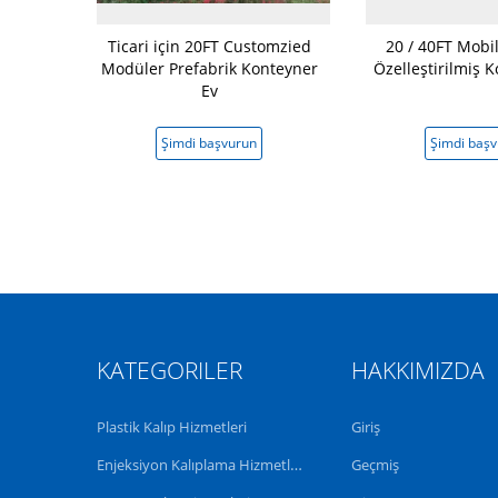
lik Malzeme
Ticari için 20FT Customzied
20 / 40FT Mobil
ner Ev su
Modüler Prefabrik Konteyner
Özelleştirilmiş 
z OEM
Ev
vurun
Şimdi başvurun
Şimdi baş
KATEGORILER
HAKKIMIZDA
Plastik Kalıp Hizmetleri
Giriş
Enjeksiyon Kalıplama Hizmetleri
Geçmiş