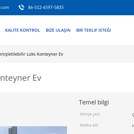
.com
86-512-6597-5835
KALITE KONTROL
BIZE ULAŞIN
BIR TEKLIF ISTEĞI
nişletilebilir Lüks Konteyner Ev
onteyner Ev
Temel bilgi
Menşe yeri:
Marka adı: