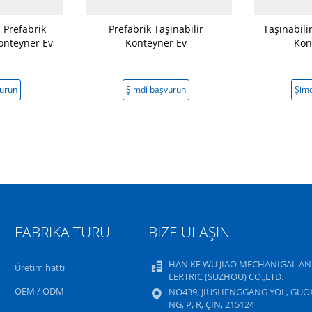
 Prefabrik
Prefabrik Taşınabilir
Taşınabili
Konteyner Ev
Konteyner Ev
Kon
vurun
Şimdi başvurun
Şimd
FABRIKA TURU
BIZE ULAŞIN
HAN KE WU JIAO MECHANIGAL AN
Üretim hattı
LERTRIC (SUZHOU) CO.,LTD.
OEM / ODM
NO439, JIUSHENGGANG YOL, GUO
NG, P, R, ÇİN, 215124