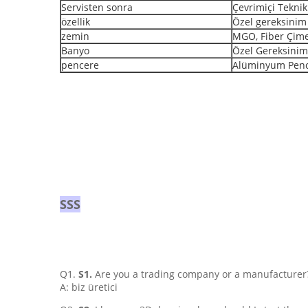
Servisten sonra
Çevrimiçi Teknik
özellik
Özel gereksinim
zemin
MGO, Fiber Çime
Banyo
Özel Gereksinim
pencere
Alüminyum Pen
SSS
Q1.
S1.
Are you a trading company or a manufacturer
A: biz üretici