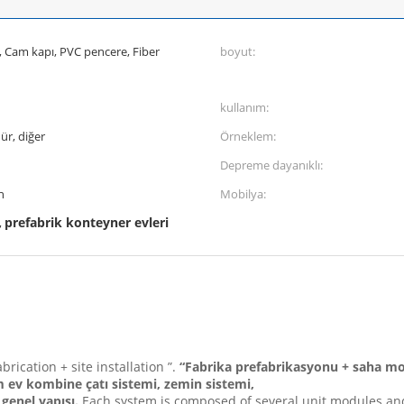
 Cam kapı, PVC pencere, Fiber
boyut:
kullanım:
ür, diğer
Örneklem:
Depreme dayanıklı:
n
Mobilya:
prefabrik konteyner evleri
,
rication + site installation ”.
“Fabrika prefabrikasyonu + saha mon
 ev kombine çatı sistemi, zemin sistemi,
 genel yapısı.
Each system is composed of several unit modules and 