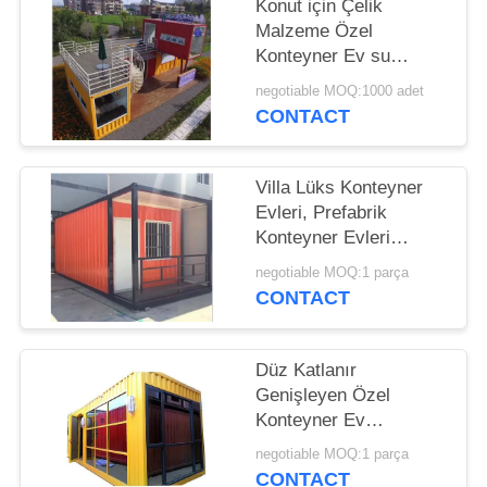
Konut için Çelik
Malzeme Özel
Konteyner Ev su
geçirmez OEM
negotiable MOQ:1000 adet
CONTACT
Villa Lüks Konteyner
Evleri, Prefabrik
Konteyner Evleri
Zaman Tasarrufu.
negotiable MOQ:1 parça
CONTACT
Düz Katlanır
Genişleyen Özel
Konteyner Ev
Avustralya Standart
negotiable MOQ:1 parça
Hızlı İnşaat
CONTACT