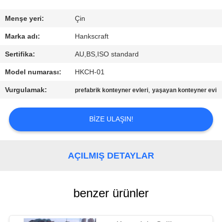
KONTROL
Menşe yeri:
Çin
BIZE
Marka adı:
Hankscraft
ULAŞIN
Sertifika:
AU,BS,ISO standard
Model numarası:
HKCH-01
BIR
Vurgulamak:
,
prefabrik konteyner evleri
yaşayan konteyner evi
TEKLIF
ISTEĞI
BIZE ULAŞIN!
SITE
AÇILMIŞ DETAYLAR
HARITASI
PRIVACY
benzer ürünler
POLICY