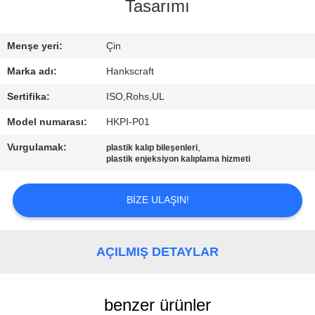
KONTROL
Tasarımı
BIZE
Menşe yeri:
Çin
ULAŞIN
Marka adı:
Hankscraft
Sertifika:
ISO,Rohs,UL
BIR
Model numarası:
HKPI-P01
TEKLIF
Vurgulamak:
,
plastik kalıp bileşenleri
ISTEĞI
plastik enjeksiyon kalıplama hizmeti
BIZE ULAŞIN!
SITE
HARITASI
AÇILMIŞ DETAYLAR
PRIVACY
POLICY
benzer ürünler