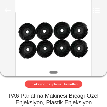
WU
JIAO
MECHANIGAL
AND
ELERTRIC
(SUZHOU)
CO.,LTD..
All
EV
Rights
Reserved.
ÜRÜN:%
S
HAKKIMIZDA
FABRIKA
TURU
Enjeksiyon Kalıplama Hizmetleri
PA6 Parlatma Makinesi Bıçağı Özel
KALITE
Enjeksiyon, Plastik Enjeksiyon