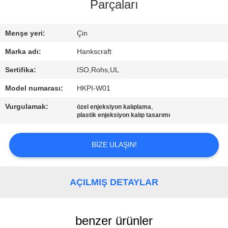
KONTROL
Parçaları
BIZE
Menşe yeri:
Çin
ULAŞIN
Marka adı:
Hankscraft
Sertifika:
ISO,Rohs,UL
BIR
Model numarası:
HKPI-W01
TEKLIF
Vurgulamak:
,
özel enjeksiyon kalıplama
ISTEĞI
plastik enjeksiyon kalıp tasarımı
BIZE ULAŞIN!
SITE
HARITASI
AÇILMIŞ DETAYLAR
PRIVACY
POLICY
benzer ürünler