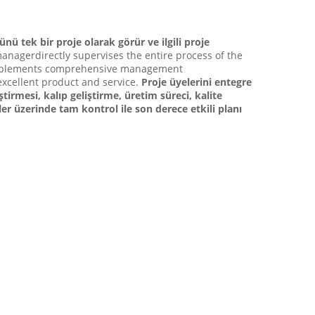
nü tek bir proje olarak görür ve ilgili proje
anagerdirectly supervises the entire process of the
d implements comprehensive management
 excellent product and service.
Proje üyelerini entegre
tirmesi, kalıp geliştirme, üretim süreci, kalite
r üzerinde tam kontrol ile son derece etkili planı