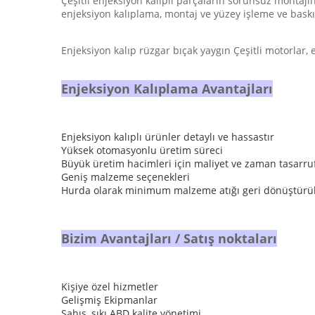
Çeşitli enjeksiyon kalıplı parçaların sorunsuz montajın
enjeksiyon kalıplama, montaj ve yüzey işleme ve baskı 
Enjeksiyon kalıp rüzgar bıçak yaygın Çeşitli motorlar, 
Enjeksiyon Kalıplama Avantajları
Enjeksiyon kalıplı ürünler detaylı ve hassastır
Yüksek otomasyonlu üretim süreci
Büyük üretim hacimleri için maliyet ve zaman tasarru
Geniş malzeme seçenekleri
Hurda olarak minimum malzeme atığı geri dönüştürül
Bizim Avantajları / Satış noktaları
Kişiye özel hizmetler
Gelişmiş Ekipmanlar
Şahıs, sıkı ABD kalite yönetimi