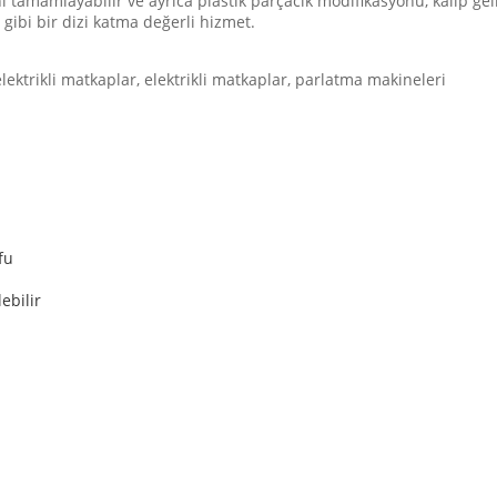
ı tamamlayabilir ve ayrıca plastik parçacık modifikasyonu, kalıp gel
gibi bir dizi katma değerli hizmet.
elektrikli matkaplar, elektrikli matkaplar, parlatma makineleri
fu
ebilir