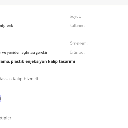
boyut:
lmiş renk
kullanım:
Örneklem:
ır ve yeniden açılması gerekir
Ürün adı:
plama
plastik enjeksiyon kalıp tasarımı
,
 Hassas Kalıp Hizmeti
ı
tipler: