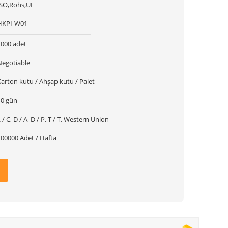
ISO,Rohs,UL
HKPI-W01
1000 adet
Negotiable
arton kutu / Ahşap kutu / Palet
10 gün
 / C, D / A, D / P, T / T, Western Union
100000 Adet / Hafta