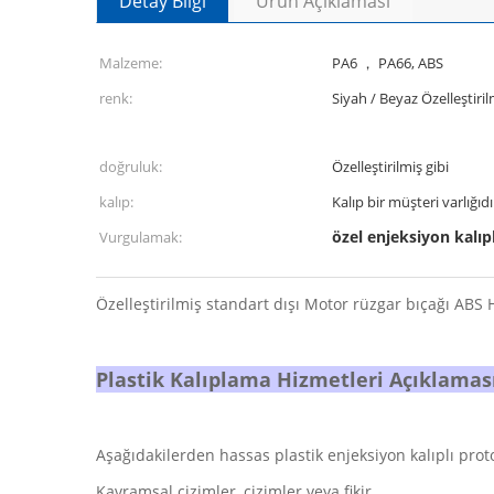
Detay Bilgi
Ürün Açıklaması
Malzeme:
PA6 ， PA66, ABS
renk:
Siyah / Beyaz Özelleştiri
doğruluk:
Özelleştirilmiş gibi
kalıp:
Kalıp bir müşteri varlığıd
özel enjeksiyon kalı
Vurgulamak:
Özelleştirilmiş standart dışı Motor rüzgar bıçağı ABS
Plastik Kalıplama Hizmetleri Açıklamas
Aşağıdakilerden hassas plastik enjeksiyon kalıplı proto
Kavramsal çizimler, çizimler veya fikir