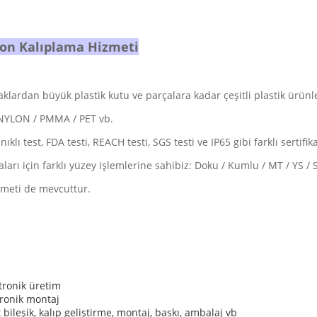
iyon Kalıplama Hizmeti
lardan büyük plastik kutu ve parçalara kadar çeşitli plastik ürünle
/ NYLON / PMMA / PET vb.
klı test, FDA testi, REACH testi, SGS testi ve IP65 gibi farklı sertifika
aları için farklı yüzey işlemlerine sahibiz: Doku / Kumlu / MT / YS /
zmeti de mevcuttur.
tronik üretim
tronik montaj
bileşik, kalıp geliştirme, montaj, baskı, ambalaj vb