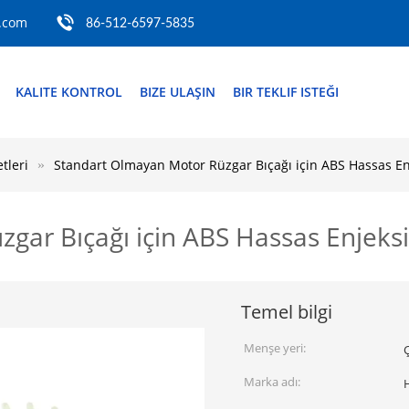
.com
86-512-6597-5835
KALITE KONTROL
BIZE ULAŞIN
BIR TEKLIF ISTEĞI
tleri
Standart Olmayan Motor Rüzgar Bıçağı için ABS Hassas En
gar Bıçağı için ABS Hassas Enjeks
Temel bilgi
Menşe yeri:
Marka adı: