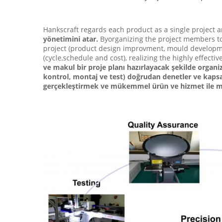
Hankscraft regards each product as a single project
yönetimini atar.
Byorganizing the project members to
project (product design improvment, mould developm
(cycle,schedule and cost), realizing the highly effectiv
ve makul bir proje planı hazırlayacak şekilde organiz
kontrol, montaj ve test) doğrudan denetler ve kapsa
gerçekleştirmek ve mükemmel ürün ve hizmet ile müş