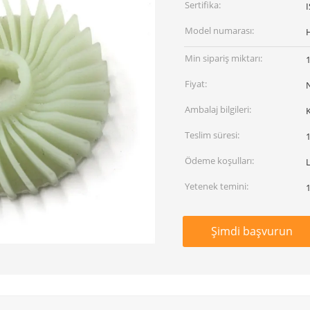
Sertifika:
Model numarası:
Min sipariş miktarı:
Fiyat:
Ambalaj bilgileri:
K
Teslim süresi:
Ödeme koşulları:
L
Yetenek temini:
Şimdi başvurun