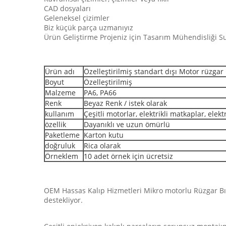
CAD dosyaları
Geleneksel çizimler
Biz küçük parça uzmanıyız
Ürün Geliştirme Projeniz için Tasarım Mühendisliği 
Ürün adı
Özelleştirilmiş standart dışı Motor rüzgar
Boyut
Özelleştirilmiş
Malzeme
PA6, PA66
Renk
Beyaz Renk / istek olarak
kullanım
Çeşitli motorlar, elektrikli matkaplar, elek
özellik
Dayanıklı ve uzun ömürlü
Paketleme
Karton kutu
doğruluk
Rica olarak
Örneklem
10 adet örnek için ücretsiz
OEM Hassas Kalıp Hizmetleri Mikro motorlu Rüzgar Bıç
destekliyor.