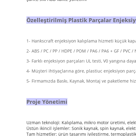
Özelleştirilmiş Plastik Parçalar Enjeks
1- Hankscraft enjeksiyon kalıplama hizmeti küçük kapak
2- ABS / PC / PP / HDPE / POM / PA6 / PA6 + GF / PVC 
3- Farklı enjeksiyon parçaları UL testi, V0 yangına dayanı
4- Müşteri ihtiyaçlarına göre, plastiuc enjeksiyon parç
5- Firmamızda Baskı, Kaynak, Montaj ve paketleme hi
Proje Yönetimi
Uzman teknoloji: Kalıplama, mikro motor üretimi, elek
Üstün ikincil işlemler: Sonik kaynak, spin kaynak, elek
Tam hizmetler: ürün tasarımı iyileştirme, termoplastik 