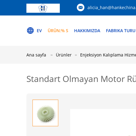
alicia_han@hankechina
EV
ÜRÜN:% S
HAKKIMIZDA
FABRIKA TURU
Ana sayfa
Ürünler
Enjeksiyon Kalıplama Hizme
Standart Olmayan Motor Rüz