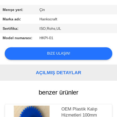
KONTROL
Menşe yeri:
Çin
BIZE
Marka adı:
Hankscraft
ULAŞIN
Sertifika:
ISO,Rohs,UL
Model numarası:
HKPI-01
BIR
TEKLIF
BIZE ULAŞIN!
ISTEĞI
AÇILMIŞ DETAYLAR
benzer ürünler
OEM Plastik Kalıp
Hizmetleri 100mm