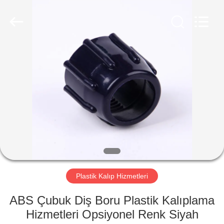
Hizmetleri
Tedarikçi.
Copyright
©
2020
-
2024
plastic-
EV
moldingservices.com.
All
Rights
Reserved.
ÜRÜN:%
S
HAKKIMIZDA
FABRIKA
TURU
Plastik Kalıp Hizmetleri
ABS Çubuk Diş Boru Plastik Kalıplama
KALITE
Hizmetleri Opsiyonel Renk Siyah