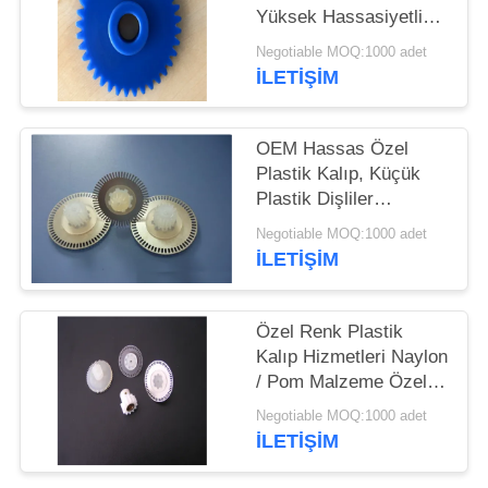
Yüksek Hassasiyetli
POM Dişli Kalıp
Negotiable MOQ:1000 adet
Tasarımı
İLETİŞİM
OEM Hassas Özel
Plastik Kalıp, Küçük
Plastik Dişliler
Genişliği 25mm
Negotiable MOQ:1000 adet
İLETİŞİM
Özel Renk Plastik
Kalıp Hizmetleri Naylon
/ Pom Malzeme Özel
Renk
Negotiable MOQ:1000 adet
İLETİŞİM