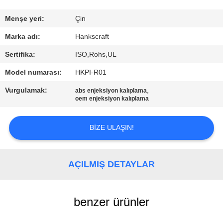
KONTROL
Menşe yeri:
Çin
BIZE
Marka adı:
Hankscraft
ULAŞIN
Sertifika:
ISO,Rohs,UL
Model numarası:
HKPI-R01
BIR
Vurgulamak:
,
abs enjeksiyon kalıplama
TEKLIF
oem enjeksiyon kalıplama
ISTEĞI
BIZE ULAŞIN!
SITE
HARITASI
AÇILMIŞ DETAYLAR
PRIVACY
benzer ürünler
POLICY