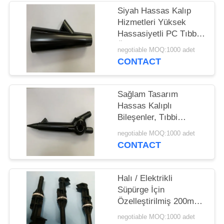
Siyah Hassas Kalıp
Hizmetleri Yüksek
Hassasiyetli PC Tıbbi
Üretreskop Kolu
negotiable MOQ:1000 adet
CONTACT
Sağlam Tasarım
Hassas Kalıplı
Bileşenler, Tıbbi
Parçalar için ABS
negotiable MOQ:1000 adet
Plastik Kalıp
CONTACT
Halı / Elektrikli
Süpürge İçin
Özelleştirilmiş 200mm
Hassas Kalıp
negotiable MOQ:1000 adet