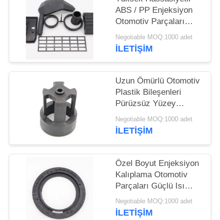
ABS / PP Enjeksiyon
Otomotiv Parçaları
Pürüzsüz Yüzey
Negotiable MOQ:1000 adet
İLETİŞİM
Uzun Ömürlü Otomotiv
Plastik Bileşenleri
Pürüzsüz Yüzey
Yüksek Boyutlu
Negotiable MOQ:1000 adet
Doğruluk
İLETİŞİM
Özel Boyut Enjeksiyon
Kalıplama Otomotiv
Parçaları Güçlü Isı
Direnci
Negotiable MOQ:1000 adet
İLETİŞİM