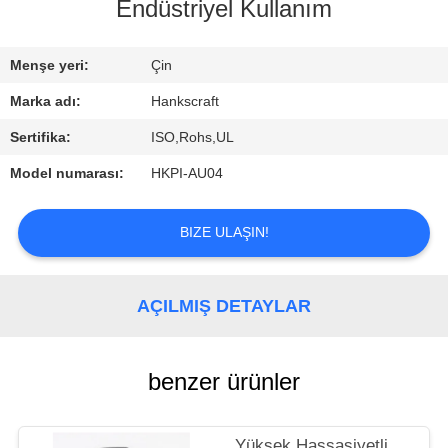
KONTROL
Endüstriyel Kullanım
BIZE
Menşe yeri:
Çin
ULAŞIN
Marka adı:
Hankscraft
Sertifika:
ISO,Rohs,UL
BIR
Model numarası:
HKPI-AU04
TEKLIF
ISTEĞI
BIZE ULAŞIN!
AÇILMIŞ DETAYLAR
benzer ürünler
Yüksek Hassasiyetli